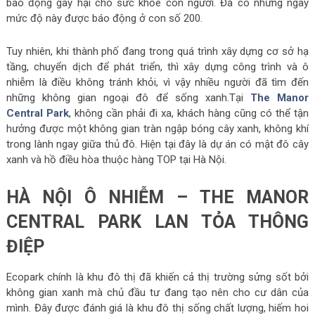
báo động gây hại cho sức khỏe con người. Đã có những ngày
mức độ này được báo động ở con số 200.
Tuy nhiên, khi thành phố đang trong quá trình xây dựng cơ sở hạ
tầng, chuyển dịch để phát triển, thì xây dựng công trình và ô
nhiễm là điều không tránh khỏi, vì vậy nhiều người đã tìm đến
những không gian ngoại đô để sống xanh.Tại
The Manor
Central Park
, không cần phải đi xa, khách hàng cũng có thể tận
hưởng được một không gian tràn ngập bóng cây xanh, không khí
trong lành ngay giữa thủ đô. Hiện tại đây là dự án có mật đô cây
xanh và hồ điều hòa thuộc hàng TOP tại Hà Nội.
HÀ NỘI Ô NHIỄM – THE MANOR
CENTRAL PARK LAN TỎA THÔNG
ĐIỆP
Ecopark chính là khu đô thị đã khiến cả thị trường sửng sốt bởi
không gian xanh mà chủ đầu tư đang tạo nên cho cư dân của
mình. Đây được đánh giá là khu đô thị sống chất lượng, hiếm hoi