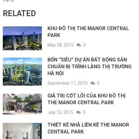
Pin It
RELATED
KHU ĐÔ THỊ THE MANOR CENTRAL
PARK
May 28, 2015
0
BỐN “SIÊU” DỰ ÁN BẤT ĐỘNG SẢN
CHUẨN BỊ TRÌNH LÀNG THỊ TRƯỜNG
HÀ NỘI
September 11, 2015
0
GIÁ TRỊ CỐT LÕI CỦA KHU ĐÔ THỊ
THE MANOR CENTRAL PARK
July 15, 2015
0
THIẾT KẾ NHÀ LIỀN KỀ THE MANOR
CENTRAL PARK