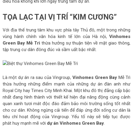
điều hòa không khí lớn ngay trung tâm dự án.
TỌA LẠC TẠI VỊ TRÍ “KIM CƯƠNG”
Với địa thế trung tâm khu vực phía tây Thủ đô, một trong những
vùng hành chính văn hóa kinh tế lớn của Hà nội,
Vinhomes
Green Bay Mễ Trì
thừa hưởng sự thuận tiện về mặt giao thông,
tập trung cư dân đông đúc và sầm uất bậc nhất.
Là một dự án ra sau của Vingroup,
Vinhomes Green Bay
Mễ Trì
thừa hưởng những điểm mạnh của những dự án đàn anh như
Royal City hay Times City Minh Khai. Một khu đô thị đẳng cấp bậc
nhất đang hình thành với thiết kế hiện đại năng động cùng cảnh
quan xanh tươi mát độc đáo đảm bảo môi trường sống tốt nhất
cho cư dân. Không ngừng cải tiến để đáp ứng đời sống cư dân là
tiêu chí hoạt động của Vingroup. Yếu tố này sẽ tiếp tục được
phát huy mạnh mẽ với
dự án Vinhomes Green Bay
.