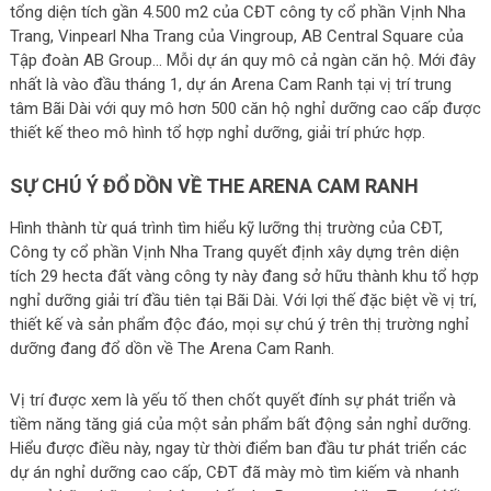
tổng diện tích gần 4.500 m2 của CĐT công ty cổ phần Vịnh Nha
Trang, Vinpearl Nha Trang của Vingroup, AB Central Square của
Tập đoàn AB Group… Mỗi dự án quy mô cả ngàn căn hộ. Mới đây
nhất là vào đầu tháng 1, dự án Arena Cam Ranh tại vị trí trung
tâm Bãi Dài với quy mô hơn 500 căn hộ nghỉ dưỡng cao cấp được
thiết kế theo mô hình tổ hợp nghỉ dưỡng, giải trí phức hợp.
SỰ CHÚ Ý ĐỔ DỒN VỀ THE ARENA CAM RANH
Hình thành từ quá trình tìm hiểu kỹ lưỡng thị trường của CĐT,
Công ty cổ phần Vịnh Nha Trang quyết định xây dựng trên diện
tích 29 hecta đất vàng công ty này đang sở hữu thành khu tổ hợp
nghỉ dưỡng giải trí đầu tiên tại Bãi Dài. Với lợi thế đặc biệt về vị trí,
thiết kế và sản phẩm độc đáo, mọi sự chú ý trên thị trường nghỉ
dưỡng đang đổ dồn về The Arena Cam Ranh.
Vị trí được xem là yếu tố then chốt quyết đính sự phát triển và
tiềm năng tăng giá của một sản phẩm bất động sản nghỉ dưỡng.
Hiểu được điều này, ngay từ thời điểm ban đầu tư phát triển các
dự án nghỉ dưỡng cao cấp, CĐT đã mày mò tìm kiếm và nhanh