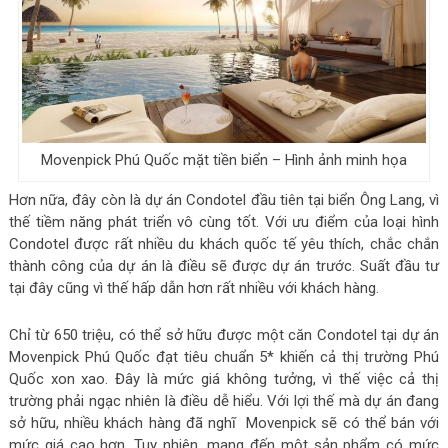
Movenpick Phú Quốc mặt tiền biển – Hình ảnh minh họa
Hơn nữa, đây còn là dự án Condotel đầu tiên tại biển Ông Lang, vì
thế tiềm năng phát triển vô cùng tốt. Với ưu điểm của loại hình
Condotel được rất nhiều du khách quốc tế yêu thích, chắc chắn
thành công của dự án là điều sẽ được dự án trước. Suất đầu tư
tại đây cũng vì thế hấp dẫn hơn rất nhiều với khách hàng.
Chỉ từ 650 triệu, có thể sở hữu được một căn Condotel tại dự án
Movenpick Phú Quốc đạt tiêu chuẩn 5* khiến cả thị trường Phú
Quốc xon xao. Đây là mức giá không tưởng, vì thế việc cả thị
trường phải ngạc nhiên là điều dễ hiểu. Với lợi thế mà dự án đang
sở hữu, nhiều khách hàng đã nghĩ Movenpick sẽ có thể bán với
mức giá cao hơn. Tuy nhiên, mang đến một sản phẩm có mức