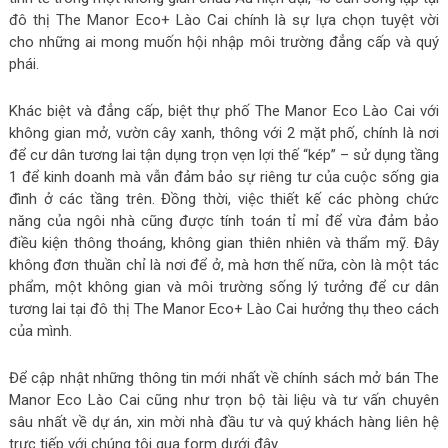
đô thị The Manor Eco+ Lào Cai chính là sự lựa chọn tuyệt vời
cho những ai mong muốn hội nhập môi trường đẳng cấp và quý
phái.
Khác biệt và đẳng cấp, biệt thự phố The Manor Eco Lào Cai với
không gian mở, vườn cây xanh, thông với 2 mặt phố, chính là nơi
để cư dân tương lai tận dụng trọn vẹn lợi thế “kép” – sử dụng tầng
1 để kinh doanh mà vẫn đảm bảo sự riêng tư của cuộc sống gia
đình ở các tầng trên. Đồng thời, việc thiết kế các phòng chức
năng của ngôi nhà cũng được tính toán tỉ mỉ để vừa đảm bảo
điều kiện thông thoáng, không gian thiên nhiên và thẩm mỹ. Đây
không đơn thuần chỉ là nơi để ở, mà hơn thế nữa, còn là một tác
phẩm, một không gian và môi trường sống lý tưởng để cư dân
tương lai tại đô thị The Manor Eco+ Lào Cai hưởng thụ theo cách
của mình.
Để cập nhật những thông tin mới nhất về chính sách mở bán The
Manor Eco Lào Cai cũng như trọn bộ tài liệu và tư vấn chuyên
sâu nhất về dự án, xin mời nhà đầu tư và quý khách hàng liên hệ
trực tiếp với chúng tôi qua form dưới đây