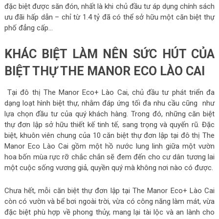
đặc biệt được săn đón, nhất là khi chủ đầu tư áp dụng chính sách
ưu đãi hấp dẫn – chỉ từ 1.4 tỷ đã có thể sở hữu một căn biệt thự
phố đẳng cấp…
KHÁC BIỆT LÀM NÊN SỨC HÚT CỦA
BIỆT THỰ THE MANOR ECO LÀO CAI
Tại đô thị The Manor Eco+ Lào Cai, chủ đầu tư phát triển đa
dạng loạt hình biệt thự, nhằm đáp ứng tối đa nhu cầu cũng như
lựa chọn đầu tư của quý khách hàng. Trong đó, những căn biệt
thự đơn lập sở hữu thiết kế tinh tế, sang trọng và quyến rũ. Đặc
biệt, khuôn viên chung của 10 căn biệt thự đơn lập tại đô thị The
Manor Eco Lào Cai gồm một hồ nước lung linh giữa một vườn
hoa bốn mùa rực rỡ chắc chắn sẽ đem đến cho cư dân tương lai
một cuộc sống vương giả, quyền quý mà không nơi nào có được.
Chưa hết, mỗi căn biệt thự đơn lập tại The Manor Eco+ Lào Cai
còn có vườn và bể bơi ngoài trời, vừa có công năng làm mát, vừa
đặc biệt phù hợp về phong thủy, mang lại tài lộc và an lành cho