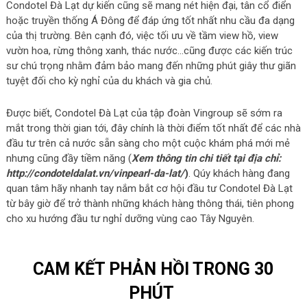
Condotel Đà Lạt dự kiến cũng sẽ mang nét hiện đại, tân cổ điển
hoặc truyền thống Á Đông để đáp ứng tốt nhất nhu cầu đa dạng
của thị trường. Bên cạnh đó, việc tối ưu về tầm view hồ, view
vườn hoa, rừng thông xanh, thác nước…cũng được các kiến trúc
sư chú trọng nhằm đảm bảo mang đến những phút giây thư giãn
tuyệt đối cho kỳ nghỉ của du khách và gia chủ.
Được biết, Condotel Đà Lạt của tập đoàn Vingroup sẽ sớm ra
mắt trong thời gian tới, đây chính là thời điểm tốt nhất để các nhà
đầu tư trên cả nước sẵn sàng cho một cuộc khám phá mới mẻ
nhưng cũng đầy tiềm năng (
Xem thông tin chi tiết tại địa chỉ:
http://condoteldalat.vn/vinpearl-da-lat/
)
. Qúy khách hàng đang
quan tâm hãy nhanh tay nắm bắt cơ hội đầu tư Condotel Đà Lạt
từ bây giờ để trở thành những khách hàng thông thái, tiên phong
cho xu hướng đầu tư nghỉ dưỡng vùng cao Tây Nguyên.
CAM KẾT PHẢN HỒI TRONG 30
PHÚT