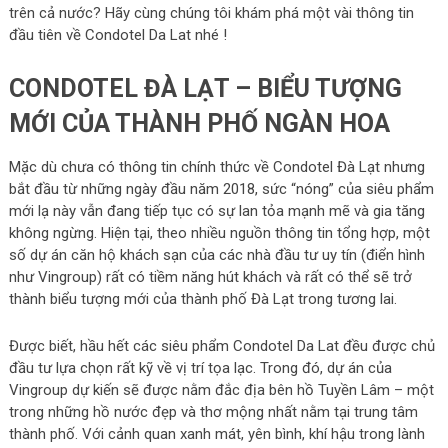
trên cả nước? Hãy cùng chúng tôi khám phá một vài thông tin
đầu tiên về Condotel Da Lat nhé !
CONDOTEL ĐÀ LẠT – BIỂU TƯỢNG
MỚI CỦA THÀNH PHỐ NGÀN HOA
Mặc dù chưa có thông tin chính thức về Condotel Đà Lạt nhưng
bắt đầu từ những ngày đầu năm 2018, sức “nóng” của siêu phẩm
mới lạ này vẫn đang tiếp tục có sự lan tỏa mạnh mẽ và gia tăng
không ngừng. Hiện tại, theo nhiều nguồn thông tin tổng hợp, một
số dự án căn hộ khách sạn của các nhà đầu tư uy tín (điển hình
như Vingroup) rất có tiềm năng hút khách và rất có thể sẽ trở
thành biểu tượng mới của thành phố Đà Lạt trong tương lai.
Được biết, hầu hết các siêu phẩm Condotel Da Lat đều được chủ
đầu tư lựa chọn rất kỹ về vị trí tọa lạc. Trong đó, dự án của
Vingroup dự kiến sẽ được nằm đắc địa bên hồ Tuyền Lâm – một
trong những hồ nước đẹp và thơ mộng nhất nằm tại trung tâm
thành phố. Với cảnh quan xanh mát, yên bình, khí hậu trong lành