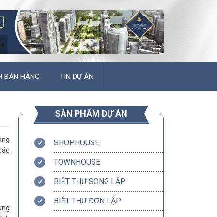
H BÁN HÀNG
TIN DỰ ÁN
SẢN PHẨM DỰ ÁN
ang
SHOPHOUSE
các
TOWNHOUSE
BIỆT THỰ SONG LẬP
BIỆT THỰ ĐƠN LẬP
ang