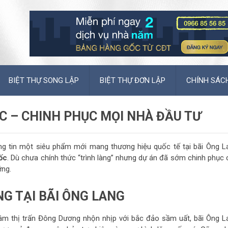
BIỆT THỰ SONG LẬP
BIỆT THỰ ĐƠN LẬP
CHÍNH SÁC
C – CHINH PHỤC MỌI NHÀ ĐẦU TƯ
ng tin một siêu phẩm mới mang thương hiệu quốc tế tại bãi Ông L
ốc
. Dù chưa chính thức “trình làng” nhưng dự án đã sớm chinh phục 
ững.
G TẠI BÃI ÔNG LANG
âm thị trấn Đông Dương nhộn nhịp với bắc đảo sầm uất, bãi Ông L