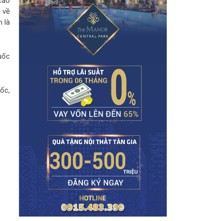
cao
 về
h là
uốc
ốc,