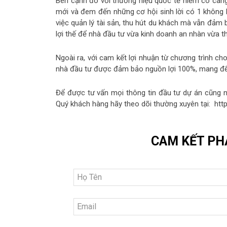
Bên cạnh đó với thương hiệu quốc tế hiếm có càng
mới và đem đến những cơ hội sinh lời có 1 không h
việc quản lý tài sản, thu hút du khách mà vẫn đảm b
lợi thế để nhà đầu tư vừa kinh doanh an nhàn vừa th
Ngoài ra, với cam kết lợi nhuận từ chương trình c
nhà đầu tư được đảm bảo nguồn lợi 100%, mang đến
Để được tư vấn mọi thông tin đầu tư dự án cũng 
Quý khách hàng hãy theo dõi thường xuyên tại: ht
CAM KẾT PH