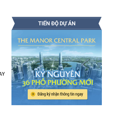
TIẾN ĐỘ DỰ ÁN
AY
–
G