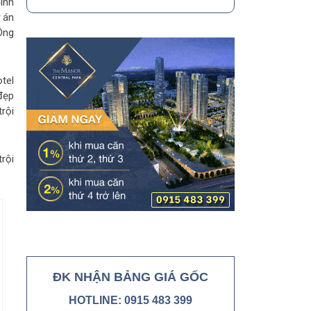
ính
 án
Ông
tel
đẹp
rội
rội
ĐK NHẬN BẢNG GIÁ GỐC
HOTLINE: 0915 483 399