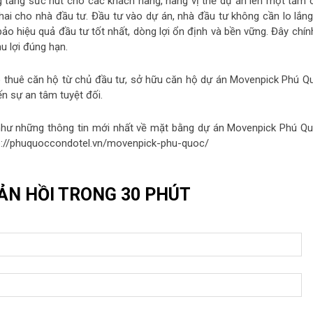
 tăng sức hút cho các khách hàng, nâng vị thế dự án lên một tầm 
ai cho nhà đầu tư. Đầu tư vào dự án, nhà đầu tư không cần lo lắng
ảo hiệu quả đầu tư tốt nhất, dòng lợi ổn định và bền vững. Đây chín
u lợi đúng hạn.
ho thuê căn hộ từ chủ đầu tư, sở hữu căn hộ dự án Movenpick Phú Q
 sự an tâm tuyệt đối.
như những thông tin mới nhất về mặt bằng dự án Movenpick Phú Qu
tp://phuquoccondotel.vn/movenpick-phu-quoc/
ẢN HỒI TRONG 30 PHÚT