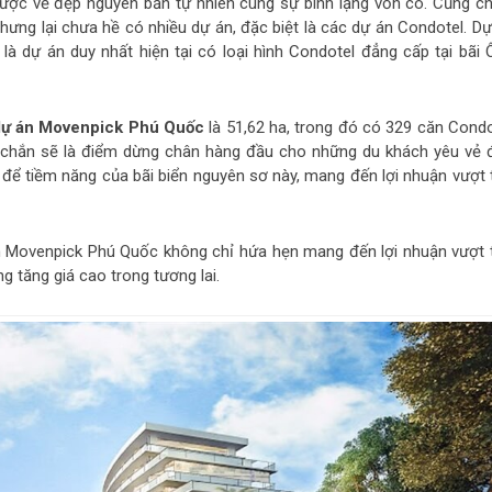
được vẻ đẹp nguyên bản tự nhiên cùng sự bình lặng vốn có. Cũng ch
hưng lại chưa hề có nhiều dự án, đặc biệt là các dự án Condotel. Dự
à dự án duy nhất hiện tại có loại hình Condotel đẳng cấp tại bãi 
dự án Movenpick Phú Quốc
là 51,62 ha, trong đó có 329 căn Condo
c chắn sẽ là điểm dừng chân hàng đầu cho những du khách yêu vẻ 
 để tiềm năng của bãi biển nguyên sơ này, mang đến lợi nhuận vượt t
 án Movenpick Phú Quốc không chỉ hứa hẹn mang đến lợi nhuận vượt t
g tăng giá cao trong tương lai.