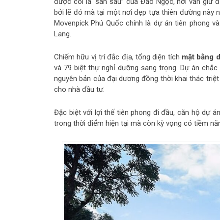
được coi là “sân sau” của Đảo Ngọc, nơi vẫn giữ 
bởi lẽ đó mà tại một nơi đẹp tựa thiên đường này n
Movenpick Phú Quốc chính là dự án tiên phong và l
Lang.
Chiếm hữu vị trí đắc địa, tổng diện tích
mặt bằng 
và 79 biệt thự nghỉ dưỡng sang trọng. Dự án chắ
nguyên bản của đại dương đồng thời khai thác triệt
cho nhà đầu tư.
Đặc biệt với lợi thế tiên phong đi đầu, căn hộ dự
trong thời điểm hiện tại mà còn kỳ vọng có tiềm năn