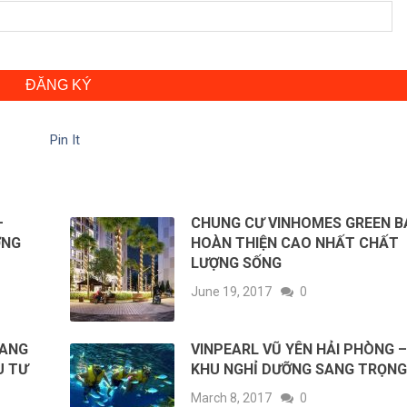
ĐĂNG KÝ
Pin It
–
CHUNG CƯ VINHOMES GREEN B
ỢNG
HOÀN THIỆN CAO NHẤT CHẤT
LƯỢNG SỐNG
June 19, 2017
0
MANG
VINPEARL VŨ YÊN HẢI PHÒNG 
U TƯ
KHU NGHỈ DƯỠNG SANG TRỌN
March 8, 2017
0