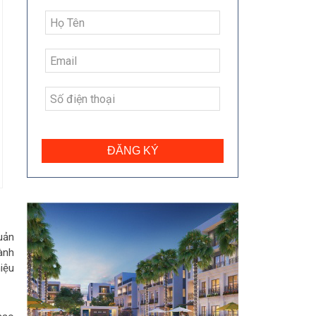
ĐĂNG KÝ
uản
ành
iệu