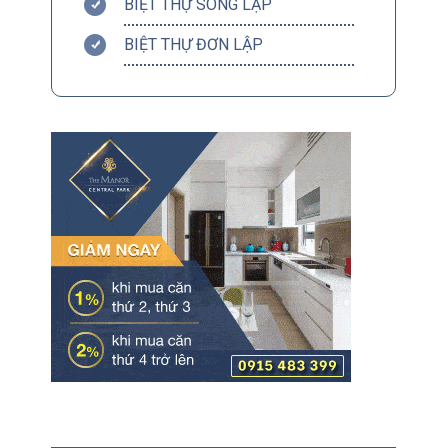
BIỆT THỰ SONG LẬP
BIỆT THỰ ĐƠN LẬP