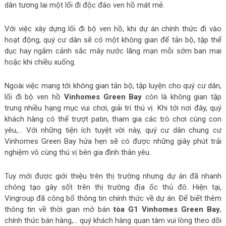
dân tương lai một lối đi độc đáo ven hồ mát mẻ.
Với việc xây dựng lối đi bộ ven hồ, khi dự án chính thức đi vào
hoạt động, quý cư dân sẽ có một không gian để tản bộ, tập thể
dục hay ngắm cảnh sắc mây nước lãng mạn mỗi sớm ban mai
hoặc khi chiều xuống.
Ngoài việc mang tới không gian tản bộ, tập luyện cho quý cư dân,
lối đi bộ ven hồ
Vinhomes Green Bay
còn là không gian tập
trung nhiều hạng mục vui chơi, giải trí thú vị. Khi tới nơi đây, quý
khách hàng có thể trượt patin, tham gia các trò chơi cùng con
yêu,… Với những tiện ích tuyệt vời này, quý cư dân chung cư
Vinhomes Green Bay hứa hẹn sẽ có được những giây phút trải
nghiệm vô cùng thú vị bên gia đình thân yêu.
Tuy mới được giới thiệu trên thị trường nhưng dự án đã nhanh
chóng tạo gây sốt trên thị trường địa ốc thủ đô. Hiện tại,
Vingroup đã công bố thông tin chính thức về dự án. Để biết thêm
thông tin về thời gian mở bán
tòa G1 Vinhomes Green Bay
,
chính thức bán hàng,… quý khách hàng quan tâm vui lòng theo dõi