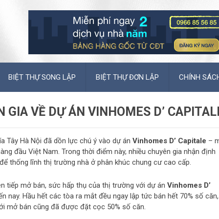
BIỆT THỰ SONG LẬP
BIỆT THỰ ĐƠN LẬP
CHÍNH SÁC
 GIA VỀ DỰ ÁN VINHOMES D’ CAPITAL
hía Tây Hà Nội đã dồn lực chú ý vào dự án
Vinhomes D’ Capitale
– 
hàng đầu Việt Nam. Trong thời điểm này, nhiều chuyên gia nhận định
để thống lĩnh thị trường nhà ở phân khúc chung cư cao cấp.
ên tiếp mở bán, sức hấp thụ của thị trường với dự án
Vinhomes D’
n nay. Hầu hết các tòa ra mắt đều ngay lập tức bán hết 70% số căn,
i mở bán cũng đã được đặt cọc 50% số căn.