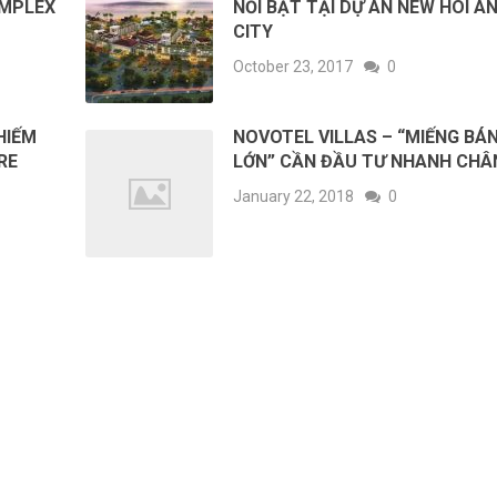
OMPLEX
NỔI BẬT TẠI DỰ ÁN NEW HOI A
CITY
October 23, 2017
0
 HIẾM
NOVOTEL VILLAS – “MIẾNG BÁ
RE
LỚN” CẦN ĐẦU TƯ NHANH CHÂ
January 22, 2018
0