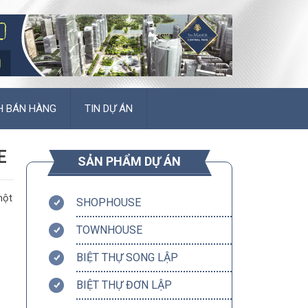
H BÁN HÀNG
TIN DỰ ÁN
E
SẢN PHẨM DỰ ÁN
một
SHOPHOUSE
TOWNHOUSE
BIỆT THỰ SONG LẬP
BIỆT THỰ ĐƠN LẬP