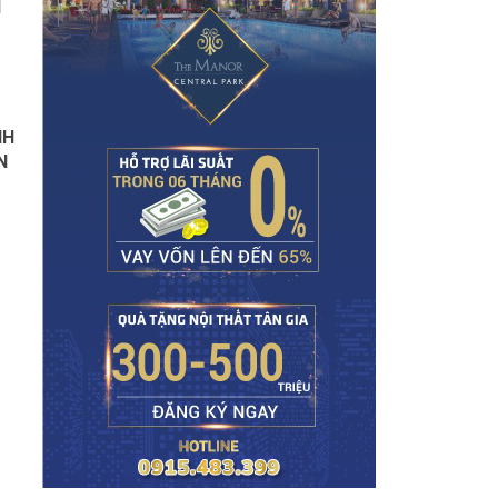
N
NH
N