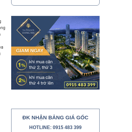
g
ong
n
es
c
ĐK NHẬN BẢNG GIÁ GỐC
HOTLINE: 0915 483 399