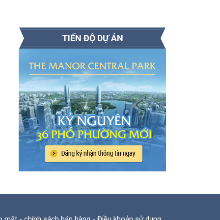
TIẾN ĐỘ DỰ ÁN
o mật
-
chính sách bán hàng
-
Điều khoản sử dụng