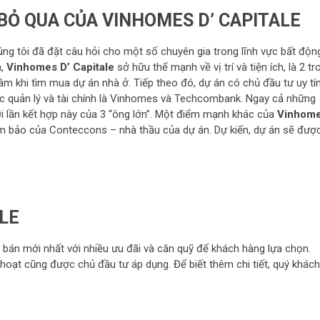
Ỏ QUA CỦA VINHOMES D’ CAPITALE
húng tôi đã đặt câu hỏi cho một số chuyên gia trong lĩnh vực bất độn
a,
Vinhomes D’ Capitale
sở hữu thế mạnh về vị trí và tiện ích, là 2 tr
 khi tìm mua dự án nhà ở. Tiếp theo đó, dự án có chủ đầu tư uy tí
vực quản lý và tài chính là Vinhomes và Techcombank. Ngay cả những
ới lần kết hợp này của 3 “ông lớn”. Một điểm mạnh khác của
Vinhom
ảm bảo của Conteccons – nhà thầu của dự án. Dự kiến, dự án sẽ đượ
LE
án mới nhất với nhiều ưu đãi và căn quỹ để khách hàng lựa chọn.
 hoạt cũng được chủ đầu tư áp dụng. Để biết thêm chi tiết, quý khách