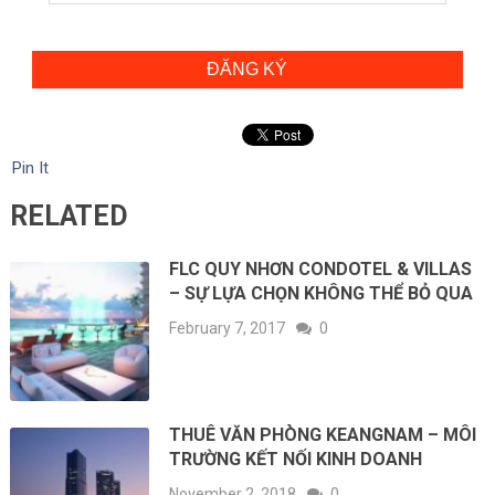
ĐĂNG KÝ
Pin It
RELATED
FLC QUY NHƠN CONDOTEL & VILLAS
– SỰ LỰA CHỌN KHÔNG THỂ BỎ QUA
February 7, 2017
0
THUÊ VĂN PHÒNG KEANGNAM – MÔI
TRƯỜNG KẾT NỐI KINH DOANH
November 2, 2018
0