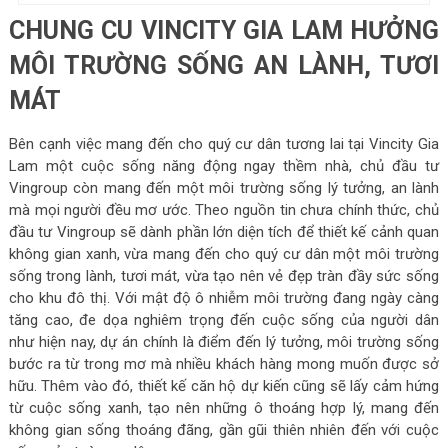
CHUNG CU VINCITY GIA LAM HƯỞNG
MÔI TRƯỜNG SỐNG AN LÀNH, TƯƠI
MÁT
Bên cạnh việc mang đến cho quý cư dân tương lai tại Vincity Gia
Lam một cuộc sống năng động ngay thềm nhà, chủ đầu tư
Vingroup còn mang đến một môi trường sống lý tưởng, an lành
mà mọi người đều mơ ước. Theo nguồn tin chưa chính thức, chủ
đầu tư Vingroup sẽ dành phần lớn diện tích để thiết kế cảnh quan
không gian xanh, vừa mang đến cho quý cư dân một môi trường
sống trong lành, tươi mát, vừa tạo nên vẻ đẹp tràn đầy sức sống
cho khu đô thị. Với mật độ ô nhiễm môi trường đang ngày càng
tăng cao, đe dọa nghiêm trọng đến cuộc sống của người dân
như hiện nay, dự án chính là điểm đến lý tưởng, môi trường sống
bước ra từ trong mơ mà nhiều khách hàng mong muốn được sở
hữu. Thêm vào đó, thiết kế căn hộ dự kiến cũng sẽ lấy cảm hứng
từ cuộc sống xanh, tạo nên những ô thoáng hợp lý, mang đến
không gian sống thoáng đãng, gần gũi thiên nhiên đến với cuộc