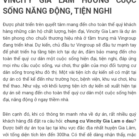
VINCITY GIA LAM HƯỞNG CUỘC
SỐNG NĂNG ĐỘNG, TIỆN NGHI
Được phát triển trên quyết tâm mang đến cho toàn thể quý khách
hàng những căn hộ chất lượng, hiện đại, Vincity Gia Lam là dự án
tiên phong cho chuỗi thương hiệu nhà ở tầm trung mà Vingroup
đang triển khai. Dự kiến, chủ đầu tư Vingroup sẽ đầu tư mạnh tay
để phát triển hạ tầng tiện ích tại dự án, đảm bảo mang đến cho
toàn thể quý cư dân một cuộc sống hiện đại, tiện nghi, đáp ứng
mọi nhu cầu cuộc sống, vui chơi, thư giãn của mọi đối tượng cư
dân sống trong khu đô thị. Một vài tiện ích dự kiến sẽ có mặt tại
dự án có thể kể đến như trường học, bệnh viện, khu vui chơi, khu
thể thao…Như vậy, với khối lượng tiện ích dự kiến sẽ xuất hiện tại
dự án sẽ mang đến cho toàn thể quý cư dân một cuộc sống hiện
đại, năng động ở ngay thềm nhà.
Bên cạnh đó, khi có thông tin manh nha về dự án, rất nhiều quý
khách hàng đã đặt ra câu hỏi:
chung cu Vincity Gia Lam o dau
?
Được biết dự án tọa lạc tại khu vực đắc địa nhất huyện Gia Lâm,
với tổng diện tích lên đến 300ha. Có thể dễ dàng nhận thấy, mặc